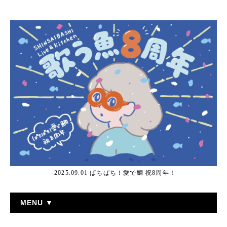
2025.09.01 ぱちぱち！愛で鯛 祝8周年！
MENU ▼