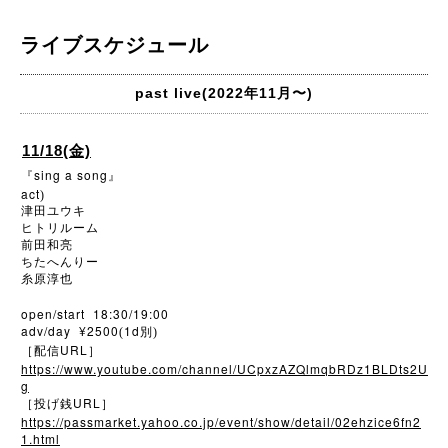
ライブスケジュール
past live(2022年11月〜)
11/18(金)
sing a song
『
』
act
)
津田ユウキ
ヒトリルーム
前田和亮
ちたへんりー
糸原淳也
open/start 18:30/19:00
adv/day ¥2500
1d
(
別)
URL
［配信
］
https://www.youtube.com/channel/UCpxzAZQlmqbRDz1BLDts2U
g
URL
［投げ銭
］
https://passmarket.yahoo.co.jp/event/show/detail/02ehzice6fn2
1.html