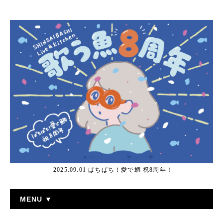
2025.09.01 ぱちぱち！愛で鯛 祝8周年！
MENU ▼