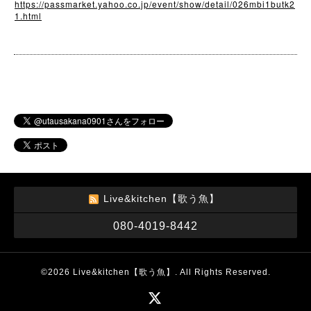
https://passmarket.yahoo.co.jp/event/show/detail/026mbi1butk2
1.html
Live&kitchen【歌う魚】
080-4019-8442
©2026
Live&kitchen【歌う魚】
. All Rights Reserved.