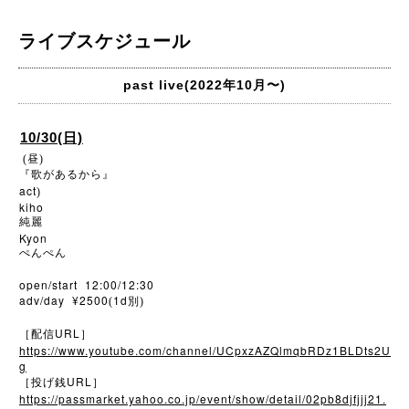
ライブスケジュール
past live(2022年10月〜)
10/30(日)
(昼)
『歌があるから』
act
)
kiho
純麗
Kyon
ぺんぺん
open/start 12:00/12:30
adv/day ¥2500
1d
(
別)
URL
［配信
］
https://www.youtube.com/channel/UCpxzAZQlmqbRDz1BLDts2U
g
URL
［投げ銭
］
https://passmarket.yahoo.co.jp/event/show/detail/02pb8djfjjj21.