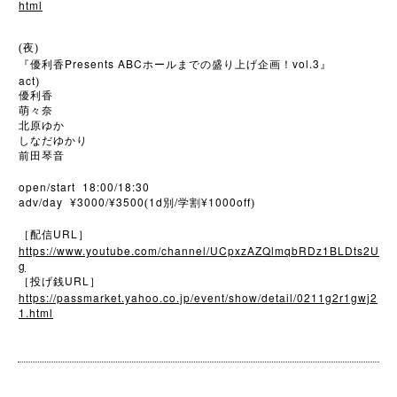
html
(夜)
Presents ABC
vol.3
『優利香
ホールまでの盛り上げ企画！
』
act
)
優利香
萌々奈
北原ゆか
しなだゆかり
前田琴音
open/start 18:00/18:30
adv/day ¥3000/¥3500
1d
/
¥1000off
(
別
学割
)
URL
［配信
］
https://www.youtube.com/channel/UCpxzAZQlmqbRDz1BLDts2U
g
URL
［投げ銭
］
https://passmarket.yahoo.co.jp/event/show/detail/0211g2r1gwj2
1.html