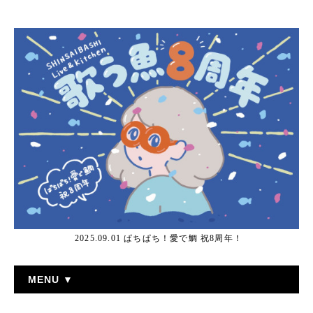
2025.09.01 ぱちぱち！愛で鯛 祝8周年！
MENU ▼