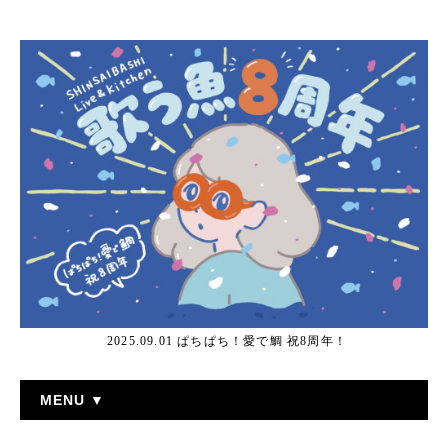
2025.09.01 ぱちぱち！愛で鯛 祝8周年！
MENU ▼