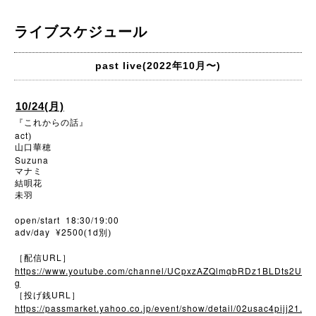
ライブスケジュール
past live(2022年10月〜)
10/24(月)
『これからの話』
act
)
山口華穂
Suzuna
マナミ
結唄花
未羽
open/start 18:30/19:00
adv/day ¥2500
1d
(
別)
URL
［配信
］
https://www.youtube.com/channel/UCpxzAZQlmqbRDz1BLDts2U
g
URL
［投げ銭
］
https://passmarket.yahoo.co.jp/event/show/detail/02usac4pijj21.