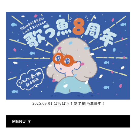
2025.09.01 ぱちぱち！愛で鯛 祝8周年！
MENU ▼