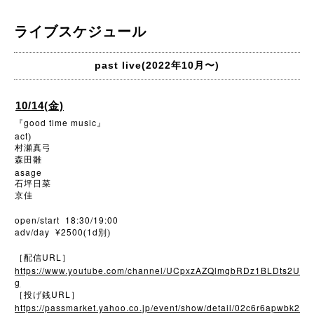
ライブスケジュール
past live(2022年10月〜)
10/14(金)
good time music
『
』
act
)
村瀬真弓
森田雛
asage
石坪日菜
京佳
open/start 18:30/19:00
adv/day ¥2500
1d
(
別)
URL
［配信
］
https://www.youtube.com/channel/UCpxzAZQlmqbRDz1BLDts2U
g
URL
［投げ銭
］
https://passmarket.yahoo.co.jp/event/show/detail/02c6r6apwbk2