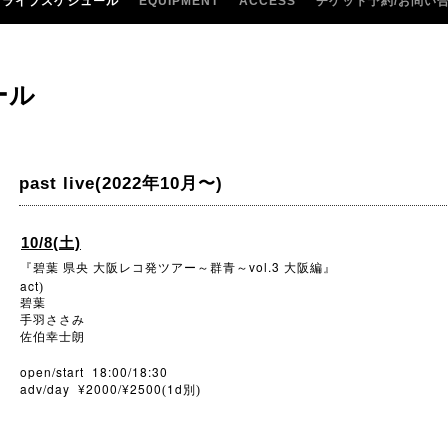
ライブスケジュール
EQUIPMENT
ACCESS
チケット予約/お問い
ール
past live(2022年10月〜)
10/8(土)
vol.3
『碧葉
県央
大阪レコ発ツアー～群青～
大阪編』
act
)
碧葉
手羽ささみ
佐伯幸士朗
open/start 18:00/18:30
adv/day ¥2000/¥2500
1d
(
別)