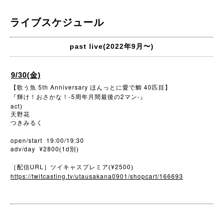
ライブスケジュール
past live(2022年9月〜)
9/30(金)
5th Anniversary
40
【歌う魚
ほんっとに愛で鯛
匹目】
-5
2
-
『輝け！おさかな！
周年月間最後の
マン
』
act
)
天野花
つきみるく
open/start 19:00/19:30
adv/day ¥2800
1d
(
別)
URL
¥2500
［配信
］ツイキャスプレミア(
)
https://twitcasting.tv/utausakana0901/shopcart/166693