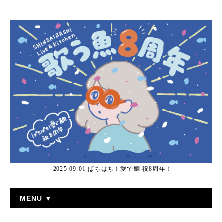
2025.09.01 ぱちぱち！愛で鯛 祝8周年！
MENU ▼