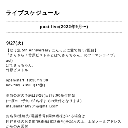
ライブスケジュール
past live(2022年9月〜)
9/27(火)
5th Anniversary
37
【歌う魚
ほんっとに愛で鯛
匹目】
『きらきら！竹原ピストルとぽてさらちゃん。のツーマンライブ』
act
)
ぽてさらちゃん。
竹原ピストル
open/start 18:30/19:00
adv/day ¥3500
1d
(
別)
8/28
18:00
※
当公演の予約は
(日)
受付開始
2
(一度のご予約で
名様までの受付となります)
utausakana0901@gmail.com
/
/
お名前
連絡先(電話番号)
同伴者様がいる場合は
/
同伴者様のお名前
連絡先(電話番号)を記入の上、上記メールアドレス
からのみ受付