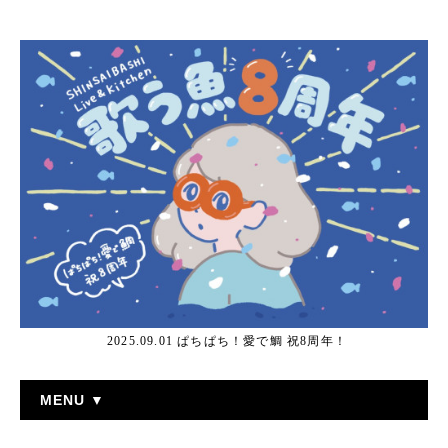
2025.09.01 ぱちぱち！愛で鯛 祝8周年！
MENU ▼