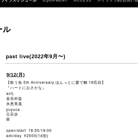
ライブスケジュール
EQUIPMENT
ACCESS
チケット予約/お問い
ール
past live(2022年9月〜)
9/12(月)
5th Anniversary
16
【歌う魚
ほんっとに愛で鯛
匹目】
『ハートにおさかな』
act
)
金谷好益
永恵美遥
yuyuca
立石歩
翠
open/start 18:30/19:00
adv/day ¥2500
1d
(
別)