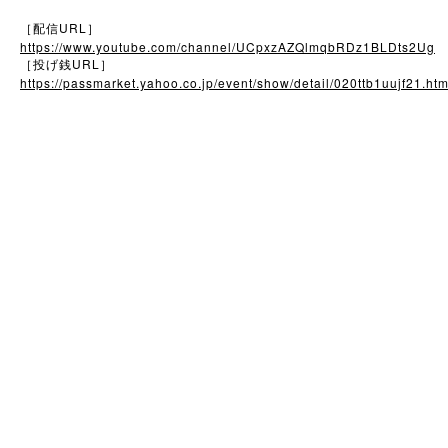
URL
［配信
］
https://www.youtube.com/channel/UCpxzAZQlmqbRDz1BLDts2Ug
URL
［投げ銭
］
https://passmarket.yahoo.co.jp/event/show/detail/020ttb1uujf21.htm