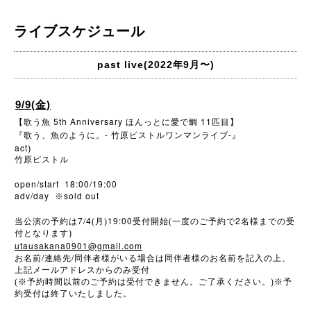
ライブスケジュール
past live(2022年9月〜)
9/9(金)
5th Anniversary
11
【歌う魚
ほんっとに愛で鯛
匹目】
-
-
『歌う、魚のように。
竹原ピストルワンマンライブ
』
act
)
竹原ピストル
open/start 18:00/19:00
adv/day
sold out
※
7/4
19:00
2
当公演の予約は
(月)
受付開始(一度のご予約で
名様までの受
付となります)
utausakana0901@gmail.com
/
/
お名前
連絡先
同伴者様がいる場合は同伴者様のお名前を記入の上、
上記メールアドレスからのみ受付
(※予約時間以前のご予約は受付できません。ご了承ください。)※予
約受付は終了いたしました。