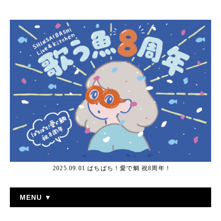
2025.09.01 ぱちぱち！愛で鯛 祝8周年！
MENU ▼