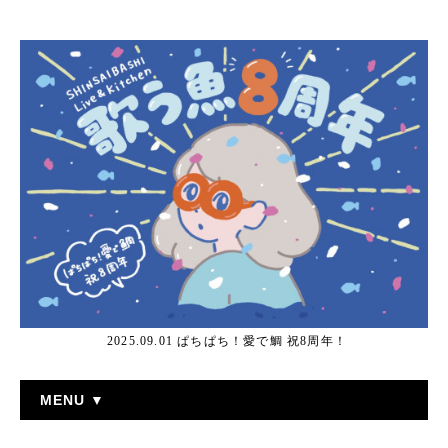
2025.09.01 ぱちぱち！愛で鯛 祝8周年！
MENU ▼