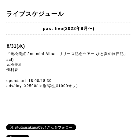
ライブスケジュール
past live(2022年8月〜)
8/31(水)
2nd mini Album
『元松美紅
リリース記念ツアー
ひと夏の旅日記』
act
)
元松美紅
優利香
open/start 18:00/18:30
adv/day ¥2500
1d
/
¥1000
(
別
学生
オフ)