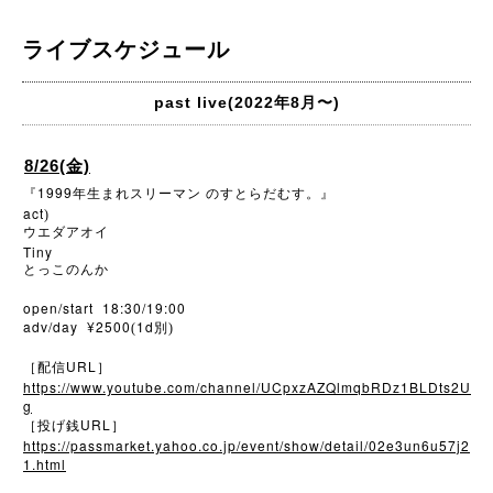
ライブスケジュール
past live(2022年8月〜)
8/26(金)
1999
『
年生まれスリーマン
のすとらだむす。』
act
)
ウエダアオイ
Tiny
とっこのんか
open/start 18:30/19:00
adv/day ¥2500
1d
(
別)
URL
［配信
］
https://www.youtube.com/channel/UCpxzAZQlmqbRDz1BLDts2U
g
URL
［投げ銭
］
https://passmarket.yahoo.co.jp/event/show/detail/02e3un6u57j2
1.html