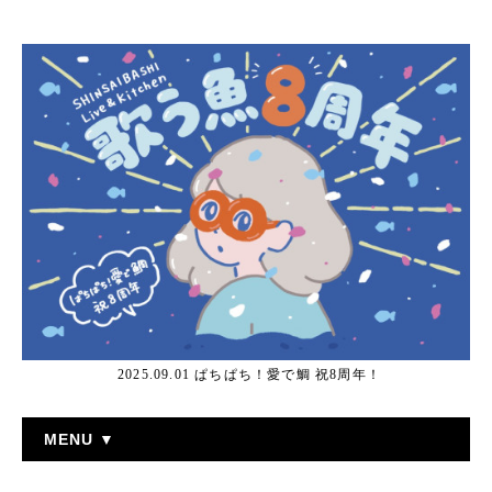
2025.09.01 ぱちぱち！愛で鯛 祝8周年！
MENU ▼