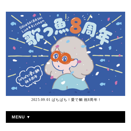
2025.09.01 ぱちぱち！愛で鯛 祝8周年！
MENU ▼