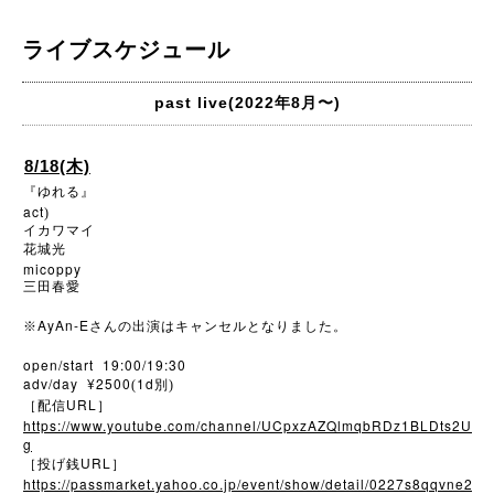
ライブスケジュール
past live(2022年8月〜)
8/18(木)
『ゆれる』
act
)
イカワマイ
花城光
micoppy
三田春愛
AyAn-E
※
さんの出演はキャンセルとなりました。
open/start 19:00/19:30
adv/day ¥2500
1d
(
別)
URL
［配信
］
https://www.youtube.com/channel/UCpxzAZQlmqbRDz1BLDts2U
g
URL
［投げ銭
］
https://passmarket.yahoo.co.jp/event/show/detail/0227s8qqvne2