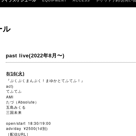
ライブスケジュール
EQUIPMENT
ACCESS
チケット予約/お問い
ール
past live(2022年8月〜)
8/16(火)
『ぷくぷくまんぷく！まゆかとてふてふ！』
act
)
てふてふ
AMI
Absolute
たづ（
）
五島みくる
三国未来
open/start 18:30/19:00
adv/day ¥2500
1d
(
別)
URL
［配信
］