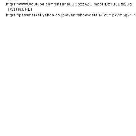
https://www.youtube.com/channel/UCpxzAZQlmqbRDz1BLDts2Ug
URL
［投げ銭
］
https://passmarket.yahoo.co.jp/event/show/detail/025f1px7m5g21.h