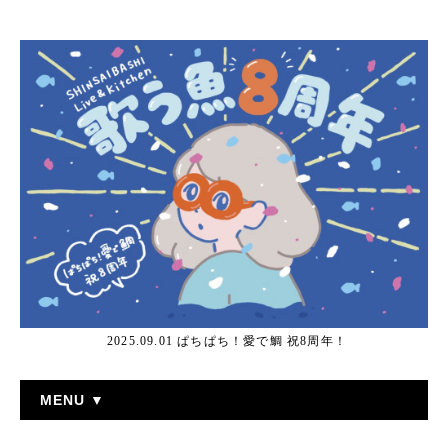
2025.09.01 ぱちぱち！愛で鯛 祝8周年！
MENU ▼