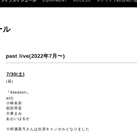
ライブスケジュール
EQUIPMENT
ACCESS
チケット予約/お問い
ール
past live(2022年7月〜)
7/30(土)
(昼)
4season
『
』
act
)
小林未奈
前田琴音
大東まみ
あおいはるか
※
村瀬真弓さんは出演キャンセルとなりました