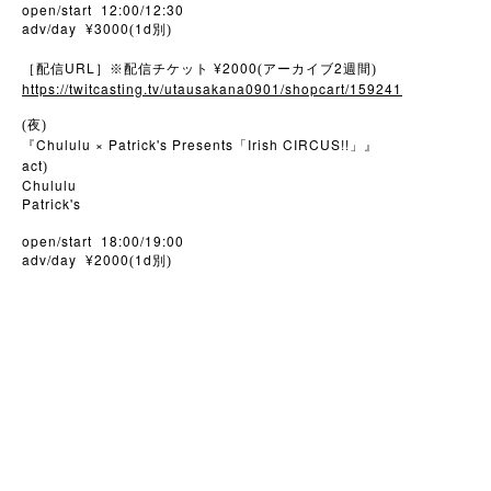
open/start 12:00/12:30
adv/day ¥3000
1d
(
別)
URL
¥2000
2
［配信
］※配信チケット
(アーカイブ
週間)
https://twitcasting.tv/utausakana0901/shopcart/159241
(夜)
Chululu × Patrick's Presents
Irish CIRCUS!!
『
「
」』
act
)
Chululu
Patrick's
open/start 18:00/19:00
adv/day ¥2000
1d
(
別)