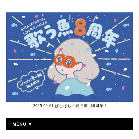
2025.09.01 ぱちぱち！愛で鯛 祝8周年！
MENU ▼