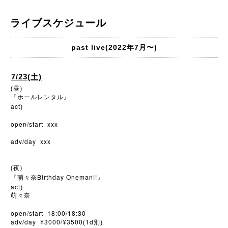
ライブスケジュール
past live(2022年7月〜)
7/23(土)
(昼)
『ホールレンタル』
act
)
open/start xxx
adv/day xxx
(夜)
Birthday Oneman!!
『萌々奈
』
act
)
萌々奈
open/start 18:00/18:30
adv/day ¥3000/¥3500
1d
(
別)