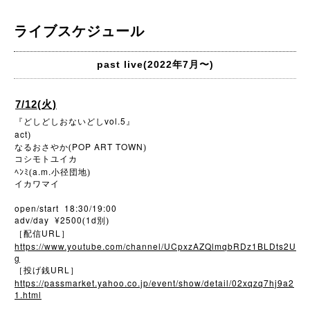
ライブスケジュール
past live(2022年7月〜)
7/12(火)
vol.5
『どしどしおないどし
』
act
)
POP ART TOWN
なるおさやか(
)
コシモトユイカ
a.m.
ﾍﾝﾐ(
小径団地)
イカワマイ
open/start 18:30/19:00
adv/day ¥2500
1d
(
別)
URL
［配信
］
https://www.youtube.com/channel/UCpxzAZQlmqbRDz1BLDts2U
g
URL
［投げ銭
］
https://passmarket.yahoo.co.jp/event/show/detail/02xqzq7hj9a2
1.html