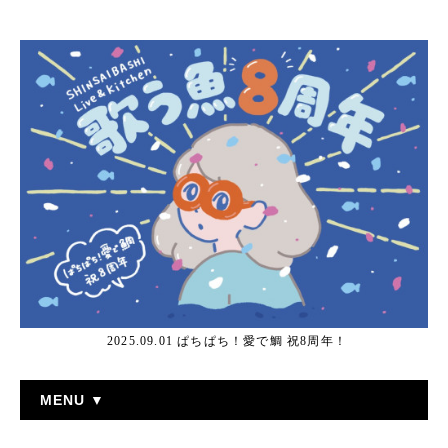
2025.09.01 ぱちぱち！愛で鯛 祝8周年！
MENU ▼