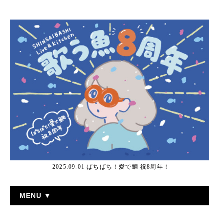
2025.09.01 ぱちぱち！愛で鯛 祝8周年！
MENU ▼