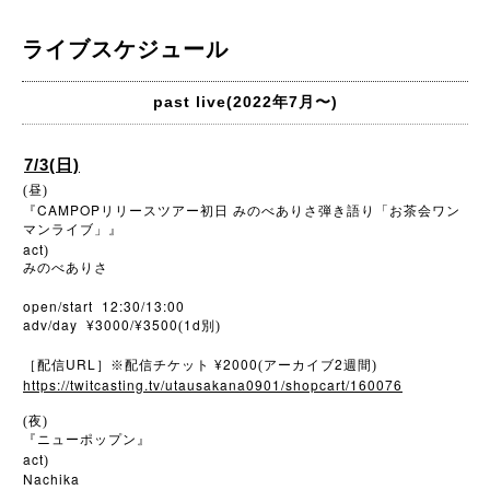
ライブスケジュール
past live(2022年7月〜)
7/3(日)
(昼)
CAMPOP
『
リリースツアー初日
みのべありさ弾き語り「お茶会ワン
マンライブ」』
act
)
みのべありさ
open/start 12:30/13:00
adv/day ¥3000/¥3500
1d
(
別)
URL
¥2000
2
［配信
］※配信チケット
(アーカイブ
週間)
https://twitcasting.tv/utausakana0901/shopcart/160076
(夜)
『ニューポップン』
act
)
Nachika