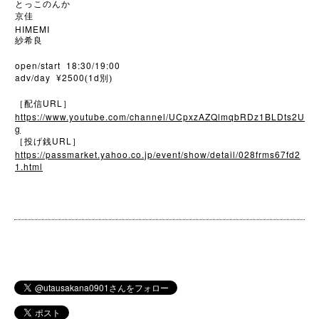
とっこのんか
京佳
HIMEMI
紗希良
open/start 18:30/19:00
adv/day ¥2500
1d
(
別)
URL
［配信
］
https://www.youtube.com/channel/UCpxzAZQlmqbRDz1BLDts2U
g
URL
［投げ銭
］
https://passmarket.yahoo.co.jp/event/show/detail/028frms67fd2
1.html