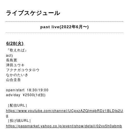
ライブスケジュール
past live(2022年6月〜)
6/28(火)
『歌えれば』
act
)
長島寛
津田ユウキ
フクナガコウタロウ
なかのたいき
山合圭吾
open/start 18:30/19:00
adv/day ¥2500
1d
(
別)
URL
［配信
］
https://www.youtube.com/channel/UCpxzAZQlmqbRDz1BLDts2U
g
URL
［投げ銭
］
https://passmarket.yahoo.co.jp/event/show/detail/02vx5h0abmb