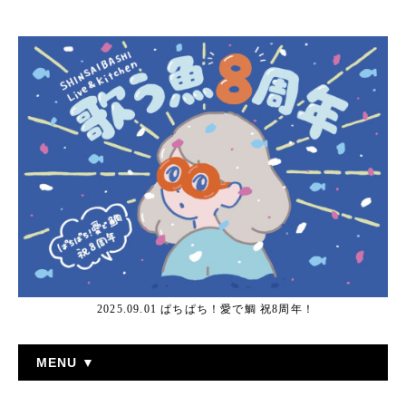
2025.09.01 ぱちぱち！愛で鯛 祝8周年！
MENU ▼