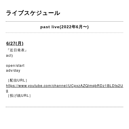
ライブスケジュール
past live(2022年6月〜)
6/27(月)
『近日発表』
act
)
open/start
adv/day
URL
［配信
］
https://www.youtube.com/channel/UCpxzAZQlmqbRDz1BLDts2U
g
URL
［投げ銭
］