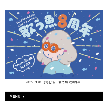
2025.09.01 ぱちぱち！愛で鯛 祝8周年！
MENU ▼