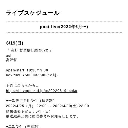
ライブスケジュール
past live(2022年6月〜)
6/19(日)
2022
『
高野
哲単独行動
』
act
高野哲
open/start 18:30/19:00
adv/day ¥5000/¥5500
1d
(
別)
↓
予約はこちらから
https://t.livepocket.jp/e/20220619osaka
●
一次先行予約受付（抽選制）
2022/4/25
22:00
2022/4/30
22:00
（月）
～
(土)
5/1
結果発表予定日：
（日）
抽選結果と共に整理番号をお知らせします。
●
二次受付（先着制）