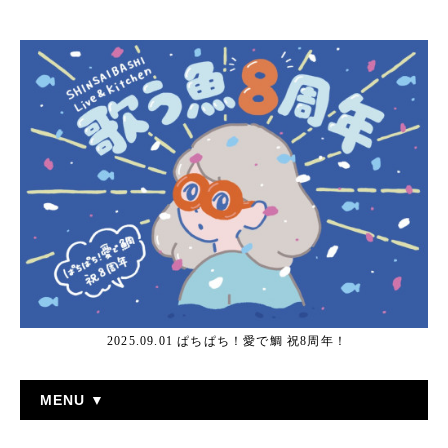
2025.09.01 ぱちぱち！愛で鯛 祝8周年！
MENU ▼