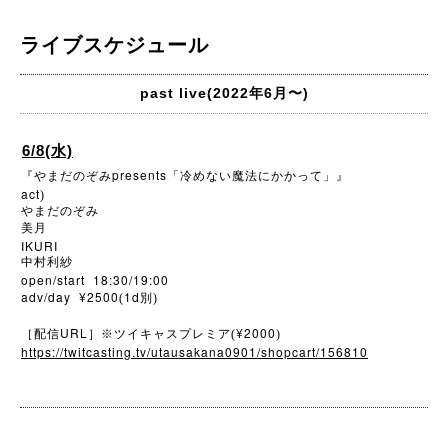
ライブスケジュール
past live(2022年6月〜)
6/8(水)
presents
『やまだのぞみ
「冷めない魔法にかかって」』
act
)
やまだのぞみ
美月
IKURI
中村利紗
open/start 18:30/19:00
adv/day ¥2500
1d
(
別)
URL
¥2000
［配信
］※ツイキャスプレミア(
)
https://twitcasting.tv/utausakana0901/shopcart/156810