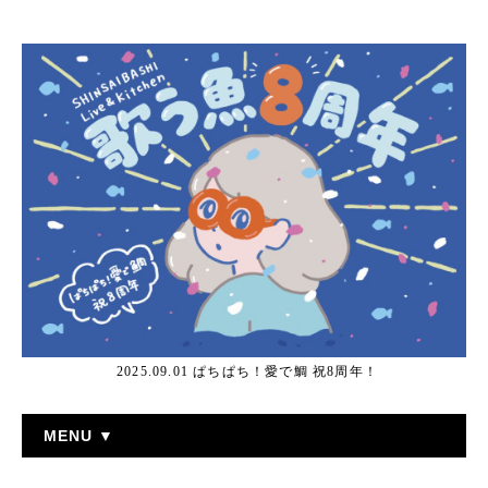
2025.09.01 ぱちぱち！愛で鯛 祝8周年！
MENU ▼