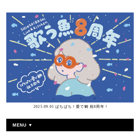
2025.09.01 ぱちぱち！愛で鯛 祝8周年！
MENU ▼