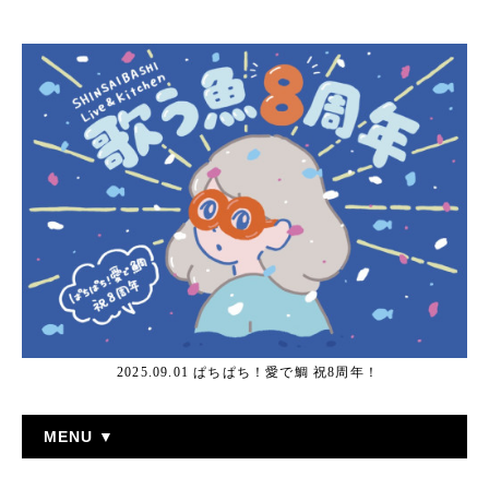
2025.09.01 ぱちぱち！愛で鯛 祝8周年！
MENU ▼