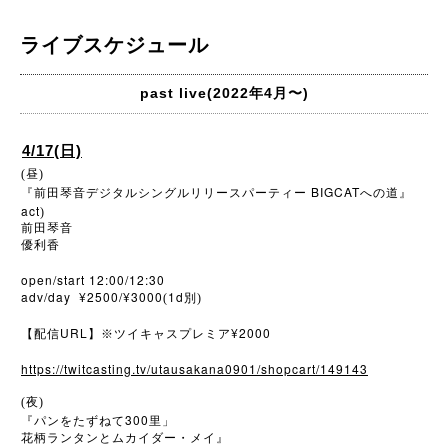
ライブスケジュール
past live(2022年4月〜)
4/17(日)
(昼)
BIGCAT
『前田琴音デジタルシングルリリースパーティー
への道』
act
)
前田琴音
優利香
open/start 12:00/12:30
adv/day ¥2500/¥3000
1d
(
別)
URL
¥2000
【配信
】※ツイキャスプレミア
https://twitcasting.tv/utausakana0901/shopcart/149143
(夜)
300
『パンをたずねて
里」
花柄ランタンとムカイダー・メイ』