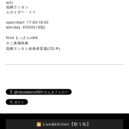
act
)
花柄ランタン
ムカイダー・メイ
open/start 17:30/18:00
adv/day ¥2500
1d
(
別)
food
cafe
もっさん
※
ご来場特典
CD-R
花柄ランタン未発表音源(
)
Live&kitchen【歌う魚】