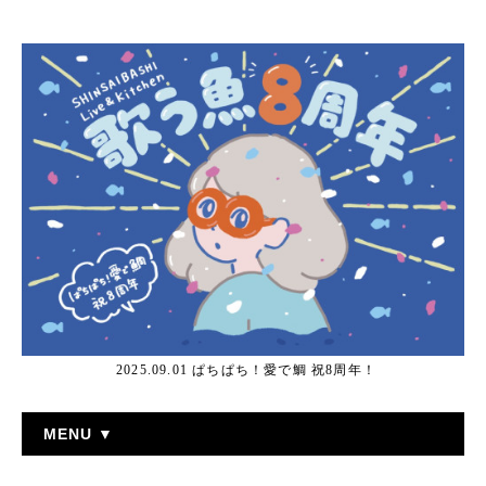
2025.09.01 ぱちぱち！愛で鯛 祝8周年！
MENU ▼