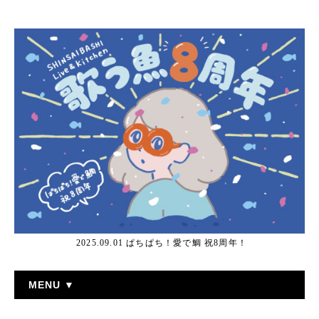
2025.09.01 ぱちぱち！愛で鯛 祝8周年！
MENU ▼