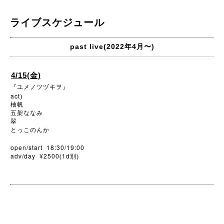
ライブスケジュール
past live(2022年4月〜)
4/15(金)
『ユメノツヅキヲ』
act
)
柚帆
五架ななみ
翠
とっこのんか
open/start 18:30/19:00
adv/day ¥2500
1d
(
別)