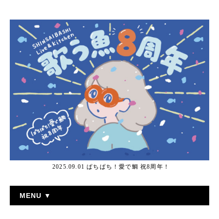
2025.09.01 ぱちぱち！愛で鯛 祝8周年！
MENU ▼