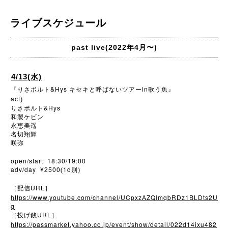
ライブスケジュール
past live(2022年4月〜)
4/13(水)
&Hys
in
『りさボルト
キセキと呼ばないツアー
歌う魚』
act
)
&Hys
りさボルト
和製ケビン
永恵美遥
名切翔輝
咲弥
open/start 18:30/19:00
adv/day ¥2500
1d
(
別)
URL
［配信
］
https://www.youtube.com/channel/UCpxzAZQlmqbRDz1BLDts2U
g
URL
［投げ銭
］
https://passmarket.yahoo.co.jp/event/show/detail/022d14ixu482