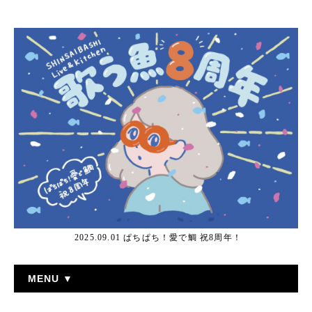
2025.09.01 ぱちぱち！愛で鯛 祝8周年！
MENU ▼