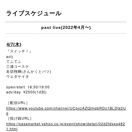
ライブスケジュール
past live(2022年4月〜)
4/7(木)
『スイッチ！』
act
)
てふてふ
三浦コースケ
名切翔輝(さんかくとバツ)
ウエダケイタ
open/start 18:30/19:00
adv/day ¥2500
1d
(
別)
URL
［配信
］
https://www.youtube.com/channel/UCpxzAZQlmqbRDz1BLDts2U
g
URL
［投げ銭
］
https://passmarket.yahoo.co.jp/event/show/detail/02d2fdxes482
1.html