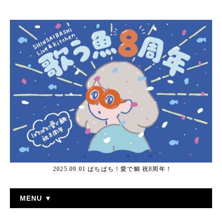
2025.09.01 ぱちぱち！愛で鯛 祝8周年！
MENU ▼