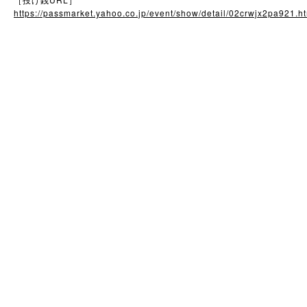
［投げ銭
］
https://passmarket.yahoo.co.jp/event/show/detail/02crwjx2pa921.h