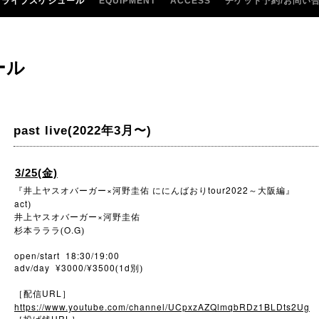
ライブスケジュール
EQUIPMENT
ACCESS
チケット予約/お問い
ール
past live(2022年3月〜)
3/25(金)
×
tour2022
『井上ヤスオバーガー
河野圭佑
ににんばおり
～大阪編』
act
)
×
井上ヤスオバーガー
河野圭佑
O.G
杉本ラララ(
)
open/start 18:30/19:00
adv/day ¥3000/¥3500
1d
(
別)
URL
［配信
］
https://www.youtube.com/channel/UCpxzAZQlmqbRDz1BLDts2Ug
URL