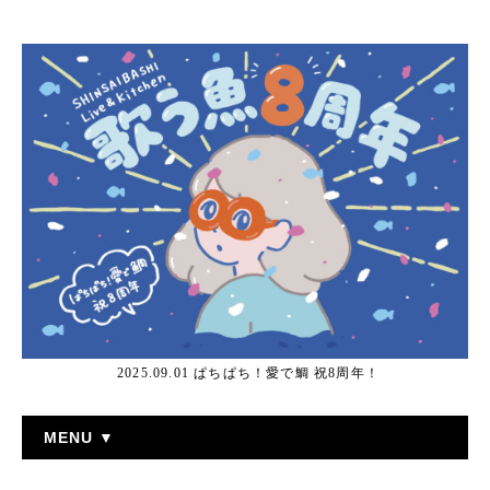
2025.09.01 ぱちぱち！愛で鯛 祝8周年！
MENU ▼