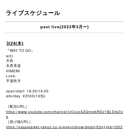
ライブスケジュール
past live(2022年3月〜)
3/24(木)
WAY TO GO
『
』
act
)
天邑
永恵美遥
HIMEMI
Luca
。
平湯咲月
open/start 18:30/19:00
adv/day ¥2500
1d
(
別)
URL
［配信
］
https://www.youtube.com/channel/UCpxzAZQlmqbRDz1BLDts2U
g
URL
［投げ銭
］
https://passmarket.yahoo.co.jp/event/show/detail/02g1yhb1t352