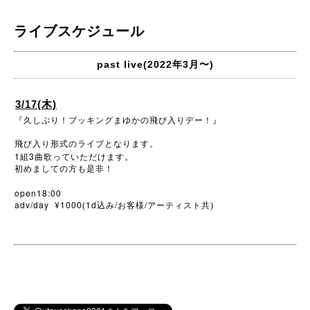
ライブスケジュール
past live(2022年3月〜)
3/17(木)
『久しぶり！ブッキングまゆかの飛び入りデー！』
飛び入り形式のライブとなります。
1
3
組
曲歌っていただけます。
初めましての方も是非！
open18:00
adv/day ¥1000
1d
/
/
(
込み
お客様
アーティスト共)