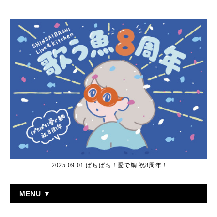
2025.09.01 ぱちぱち！愛で鯛 祝8周年！
MENU ▼