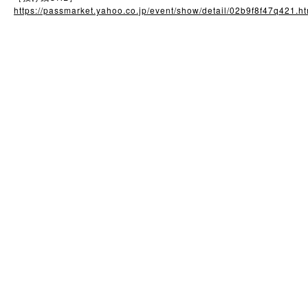
https://passmarket.yahoo.co.jp/event/show/detail/02b9f8f47q421.ht