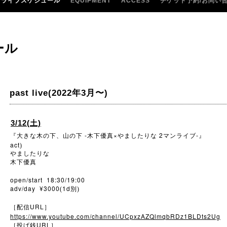
ライブスケジュール
EQUIPMENT
ACCESS
チケット予約/お問い
ール
past live(2022年3月〜)
3/12(土)
-
×
2
-
『大きな木の下、山の下
木下優真
やましたりな
マンライブ
』
act
)
やましたりな
木下優真
open/start 18:30/19:00
adv/day ¥3000
1d
(
別)
URL
［配信
］
https://www.youtube.com/channel/UCpxzAZQlmqbRDz1BLDts2Ug
URL
［投げ銭
］