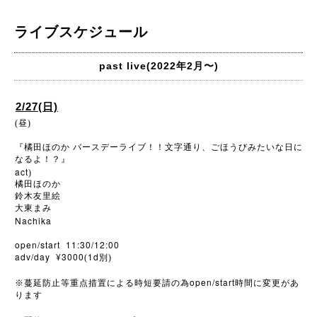
ライブスケジュール
past live(2022年2月〜)
2/27(日)
(昼)
『橘田ほのか
バースデーライブ！！文字通り、ごほうびみたいな日に
なるよ！？』
act
)
橘田ほのか
鈴木友里絵
大東まみ
Nachika
open/start 11:30/12:00
adv/day ¥3000
1d
(
別)
open/start
※
蔓延防止等重点措置による時短要請の為
時間に変更があ
ります