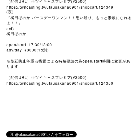
URL
¥2500
［配信
］※ツイキャスプレミア(
)
https://twitcasting.tv/utausakana0901/shopcart/124349
(夜)
『橘田ほのか
バースデーワンマン！！思い通り、もっと素敵になれる
よ！！』
act
)
橘田ほのか
open/start 17:30/18:00
adv/day ¥3000
1d
(
別)
open/start
※
蔓延防止等重点措置による時短要請の為
時間に変更があ
ります
URL
¥2500
［配信
］※ツイキャスプレミア(
)
https://twitcasting.tv/utausakana0901/shopcart/124350