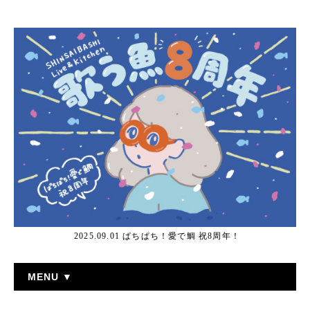
2025.09.01 ぱちぱち！愛で鯛 祝8周年！
MENU ▼