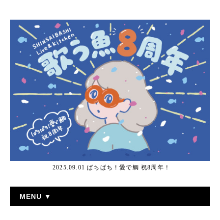
2025.09.01 ぱちぱち！愛で鯛 祝8周年！
MENU ▼