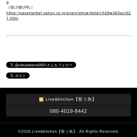
g
URL
［投げ銭
］
https://passmarket.yahoo.co.jp/event/show/detail/028w363eci32
1.html
Live&kitchen【歌う魚】
080-4019-8442
©2026
Live&kitchen【歌う魚】
. All Rights Reserved.