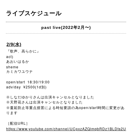
ライブスケジュール
past live(2022年2月〜)
2/9(水)
『歌声、高らかに』
act
)
あおいはるか
sheme
カミカワユウナ
open/start 18:30/19:00
adv/day ¥2500
1d
(
別)
※
しなだゆかりさんは出演キャンセルとなりました
※
天野花さんは出演キャンセルとなりました
open/start
※
蔓延防止等重点措置による時短要請の為
時間に変更があ
ります
URL
［配信
］
https://www.youtube.com/channel/UCpxzAZQlmqbRDz1BLDts2U