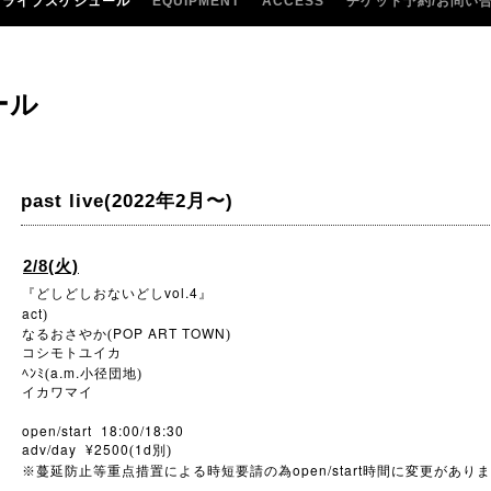
ライブスケジュール
EQUIPMENT
ACCESS
チケット予約/お問い
ール
past live(2022年2月〜)
2/8(火)
vol.4
『どしどしおないどし
』
act
)
POP ART TOWN
なるおさやか(
)
コシモトユイカ
a.m.
ﾍﾝﾐ(
小径団地)
イカワマイ
open/start 18:00/18:30
adv/day ¥2500
1d
(
別)
open/start
※
蔓延防止等重点措置による時短要請の為
時間に変更がありま