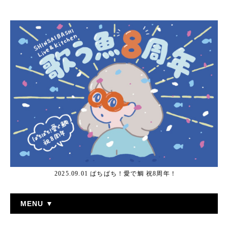
2025.09.01 ぱちぱち！愛で鯛 祝8周年！
MENU ▼