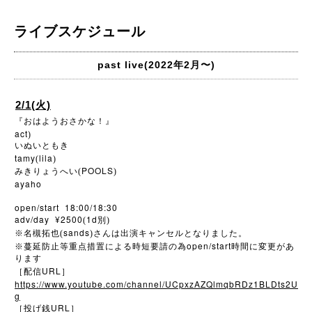
ライブスケジュール
past live(2022年2月〜)
2/1(火)
『おはようおさかな！』
act
)
いぬいともき
tamy
lila
(
)
POOLS
みきりょうへい(
)
ayaho
open/start 18:00/18:30
adv/day ¥2500
1d
(
別)
sands
※
名槻拓也(
)さんは出演キャンセルとなりました。
open/start
※
蔓延防止等重点措置による時短要請の為
時間に変更があ
ります
URL
［配信
］
https://www.youtube.com/channel/UCpxzAZQlmqbRDz1BLDts2U
g
URL
［投げ銭
］