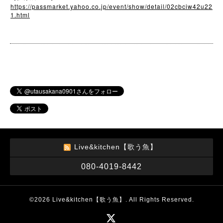
https://passmarket.yahoo.co.jp/event/show/detail/02cbciw42u22
1.html
Live&kitchen【歌う魚】
080-4019-8442
©2026
Live&kitchen【歌う魚】
. All Rights Reserved.