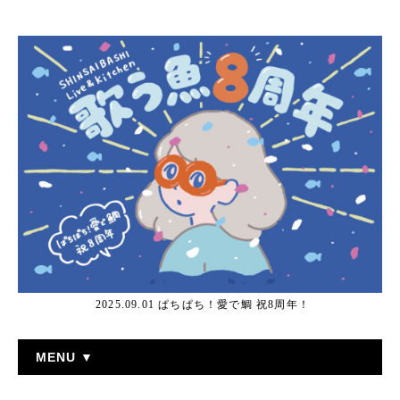
2025.09.01 ぱちぱち！愛で鯛 祝8周年！
MENU ▼