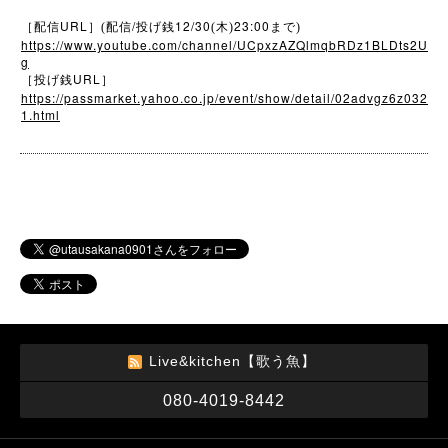
URL
/
12/30
23:00
［配信
］(配信
投げ銭
(木)
まで)
https://www.youtube.com/channel/UCpxzAZQlmqbRDz1BLDts2U
g
URL
［投げ銭
］
https://passmarket.yahoo.co.jp/event/show/detail/02advgz6z032
1.html
Live&kitchen【歌う魚】
080-4019-8442