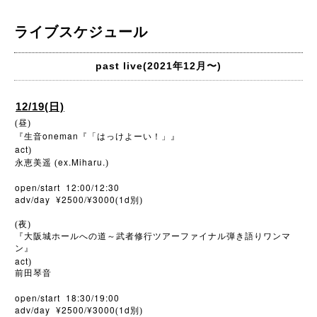
ライブスケジュール
past live(2021年12月〜)
12/19(日)
(昼)
oneman
『生音
『「はっけよーい！」』
act
)
ex.Miharu.
永恵美遥
(
)
open/start 12:00/12:30
adv/day ¥2500/¥3000
1d
(
別)
(夜)
『大阪城ホールへの道～武者修行ツアーファイナル弾き語りワンマ
ン』
act
)
前田琴音
open/start 18:30/19:00
adv/day ¥2500/¥3000
1d
(
別)