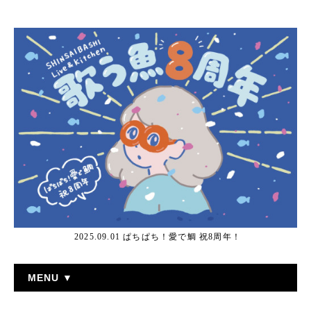
2025.09.01 ぱちぱち！愛で鯛 祝8周年！
MENU ▼