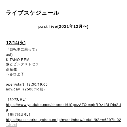
ライブスケジュール
past live(2021年12月〜)
12/14(火)
『自転車に乗って』
act
)
KITANO REM
紫とピンクメトセラ
高岳銘
うみひよ子
open/start 18:30/19:00
adv/day ¥2500
1d
(
別)
URL
［配信
］
https://www.youtube.com/channel/UCpxzAZQlmqbRDz1BLDts2U
g
URL
［投げ銭
］
https://passmarket.yahoo.co.jp/event/show/detail/02zw6397iu02
1.html