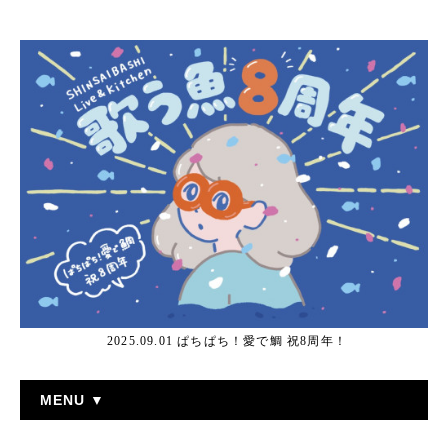
2025.09.01 ぱちぱち！愛で鯛 祝8周年！
MENU ▼