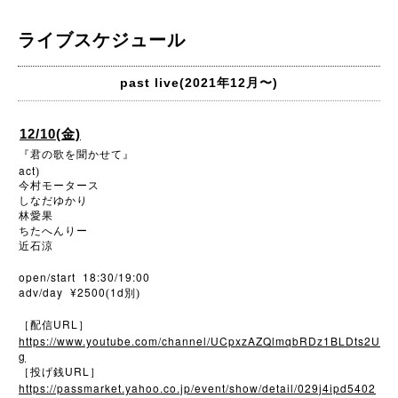
ライブスケジュール
past live(2021年12月〜)
12/10(金)
『君の歌を聞かせて』
act
)
今村モータース
しなだゆかり
林愛果
ちたへんりー
近石涼
open/start 18:30/19:00
adv/day ¥2500
1d
(
別)
URL
［配信
］
https://www.youtube.com/channel/UCpxzAZQlmqbRDz1BLDts2U
g
URL
［投げ銭
］
https://passmarket.yahoo.co.jp/event/show/detail/029j4ipd5402