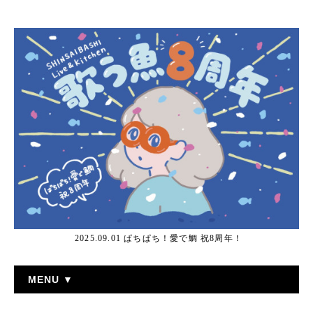
2025.09.01 ぱちぱち！愛で鯛 祝8周年！
MENU ▼