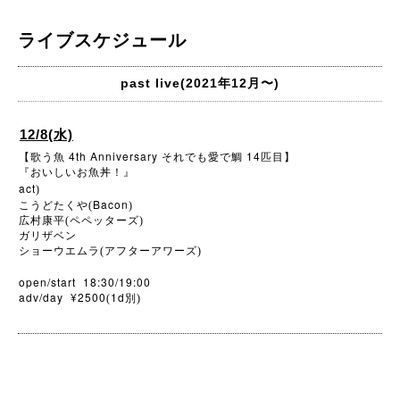
ライブスケジュール
past live(2021年12月〜)
12/8(水)
4th Anniversary
14
【歌う魚
それでも愛で鯛
匹目】
『おいしいお魚丼！』
act
)
Bacon
こうどたくや(
)
広村康平(ペペッターズ)
ガリザベン
ショーウエムラ(アフターアワーズ)
open/start 18:30/19:00
adv/day ¥2500
1d
(
別)