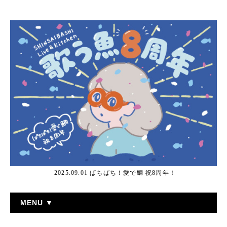
2025.09.01 ぱちぱち！愛で鯛 祝8周年！
MENU ▼