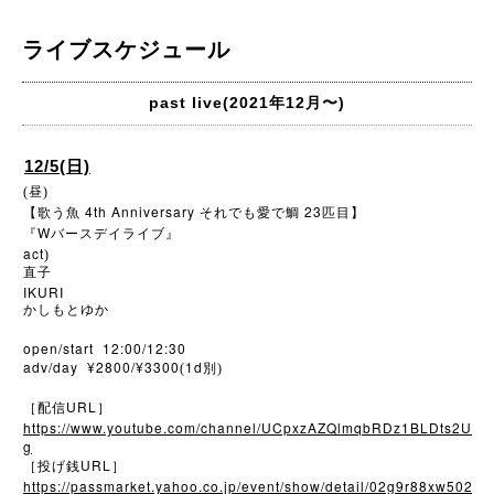
ライブスケジュール
past live(2021年12月〜)
12/5(日)
(昼)
4th Anniversary
23
【歌う魚
それでも愛で鯛
匹目】
W
『
バースデイライブ』
act
)
直子
IKURI
かしもとゆか
open/start 12:00/12:30
adv/day ¥2800/¥3300
1d
(
別)
URL
［配信
］
https://www.youtube.com/channel/UCpxzAZQlmqbRDz1BLDts2U
g
URL
［投げ銭
］
https://passmarket.yahoo.co.jp/event/show/detail/02g9r88xw502