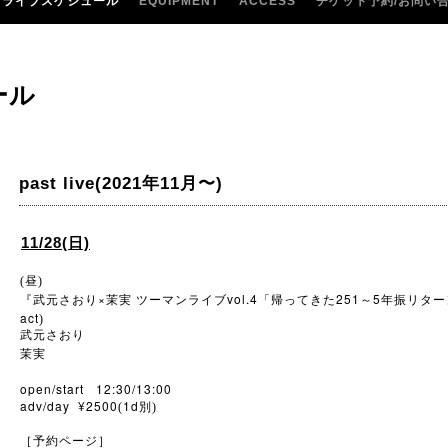
ライブスケジュール
EQUIPMENT
ACCESS
チケット予約/お問い
ール
past live(2021年11月〜)
11/28(日)
(昼)
×
vol.4
251
5
『武元さおり
茉実
ツーマンライブ
「帰ってきた
～
年振リター
act
)
武元さおり
茉実
open/start 12:30/13:00
adv/day ¥2500
1d
(
別)
［予約ページ］