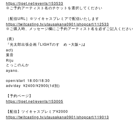
https://tiget.net/events/153533
※
ご予約アーティスト名のチケットを選択してください
URL
［配信
］※ツイキャスプレミアで配信いたします
https://twitcasting.tv/utausakana0901/shopcart/112533
※
ご購入時、メッセージ欄にご予約アーティスト名を必ずご記入くださ
(夜)
LIGHT
~
~
『光太郎出張企画
｢
のすゝめ
大阪
｣』
act
)
葉音
Riju
とっこのんか
ayano.
open/start 18:00/18:30
adv/day ¥2400/¥2900
1d
(
別)
【予約ページ】
https://tiget.net/events/153005
¥2000
【配信】ツイキャスプレミア
https://twitcasting.tv/utausakana0901/shopcart/119013