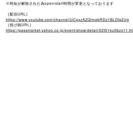
open/start
※
時短が解除された為
時間が変更となっております
URL
［配信
］
https://www.youtube.com/channel/UCpxzAZQlmqbRDz1BLDts2Ug
URL
［投げ銭
］
https://passmarket.yahoo.co.jp/event/show/detail/02t51ku0bzx11.h