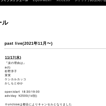
ライブスケジュール
EQUIPMENT
ACCESS
チケット予約/お問い
ール
past live(2021年11月〜)
11/17(水)
『涙の理由は』
act
)
杉野淳子
茉実
ケシカルカッコ
かしもとゆか
open/start 18:30/19:00
adv/day ¥2500
1d
(
別)
unclose
※
は都合によりキャンセルとなりました