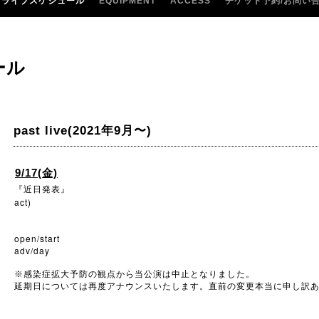
ライブスケジュール
EQUIPMENT
ACCESS
チケット予約/お問い
ール
past live(2021年9月〜)
9/17(金)
『近日発表』
act
)
open/start
adv/day
※
感染症拡大予防の観点から当公演は中止となりました。
延期日については再度アナウンスいたします。直前の変更本当に申し訳