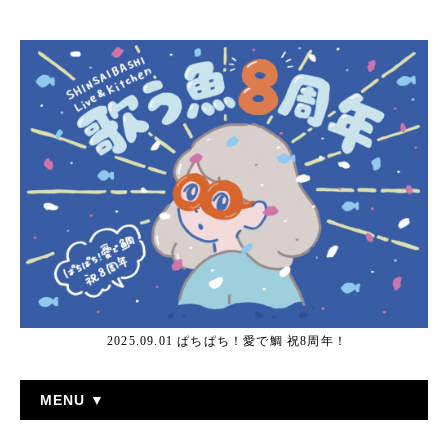
2025.09.01 ぱちぱち！愛で鯛 祝8周年！
MENU ▼