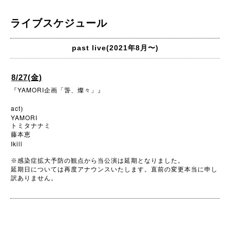
ライブスケジュール
past live(2021年8月〜)
8/27(金)
YAMORI
『
企画「
萅、燦々」』
act
)
YAMORI
トミタナナミ
藤本恵
Ikill
※
感染症拡大予防の観点から当公演は延期となりました。
延期日については再度アナウンスいたします。直前の変更本当に申し
訳ありません。