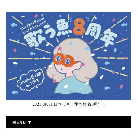
2025.09.01 ぱちぱち！愛で鯛 祝8周年！
MENU ▼