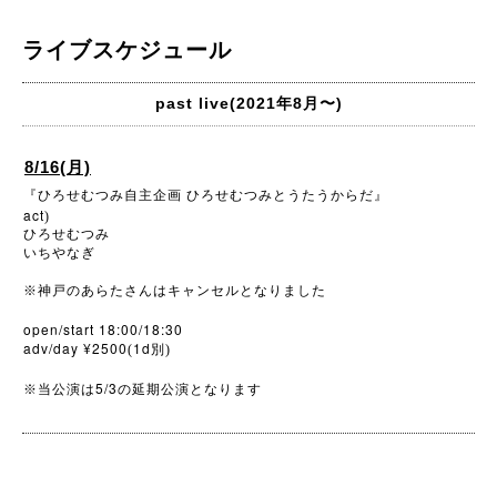
ライブスケジュール
past live(2021年8月〜)
8/16(月)
『ひろせむつみ自主企画
ひろせむつみとうたうからだ』
act
)
ひろせむつみ
いちやなぎ
※
神戸のあらたさんはキャンセルとなりました
open/start 18:00/18:30
adv/day ¥2500
1d
(
別)
5/3
※
当公演は
の延期公演となります