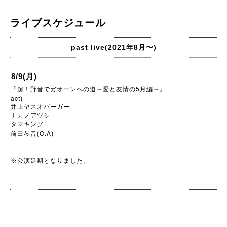
ライブスケジュール
past live(2021年8月〜)
8/9(月)
5
『超！野音でガオーンへの道～愛と友情の
月編～』
act
)
井上ヤスオバーガー
ナカノアツシ
タマキング
O.A
前田琴音(
)
※
公演延期となりました。