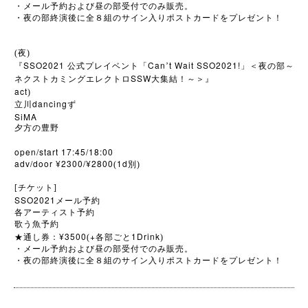
・メール予約および昼の部受付でのみ販売。
・夜の部終演後に全８組のサイン入りポストカードをプレゼント！
(夜)
SSO2021
Can
t Wait SSO2021!
『
公式プレイベント「
’
」＜夜の部～
SSW
ネクストカミングエレクトロ
大集結！～＞』
act
)
dancing
立川
ず
SiMA
夕方の豊野
open/start 17:45/18:00
adv/door ¥2300/¥2800
1d
(
別)
[チケット]
SSO2021
メール予約
各アーティスト予約
歌う魚予約
¥3500
+
1Drink
★
通し券：
(
各部ごと
)
・メール予約および昼の部受付でのみ販売。
・夜の部終演後に全８組のサイン入りポストカードをプレゼント！