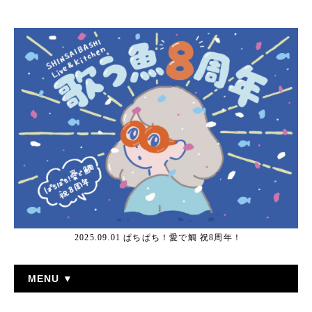
2025.09.01 ぱちぱち！愛で鯛 祝8周年！
MENU ▼