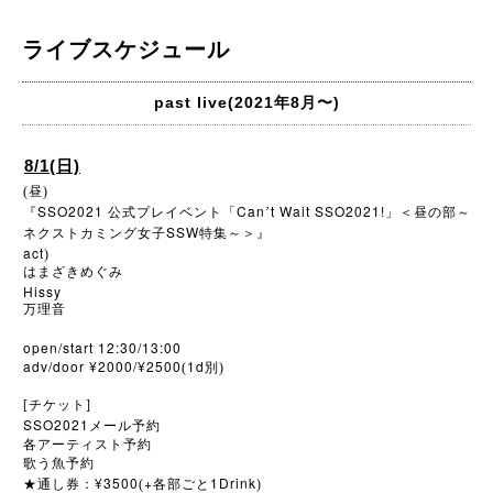
ライブスケジュール
past live(2021年8月〜)
8/1(日)
(昼)
SSO2021
Can
t Wait SSO2021!
『
公式プレイベント「
’
」＜昼の部～
SSW
ネクストカミング女子
特集～＞』
act
)
はまざきめぐみ
Hissy
万理音
open/start 12:30/13:00
adv/door ¥2000/¥2500
1d
(
別)
[チケット]
SSO2021
メール予約
各アーティスト予約
歌う魚予約
¥3500
+
1Drink
★
通し券：
(
各部ごと
)